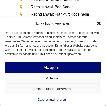
Rechtsanwalt Bad Soden
Rechtsanwalt Frankfurt Rödelheim
Rechtsanwalt Offenbach
Einwilligung verwalten
Rechtsanwalt Bad Schwalbach
Um dir ein optimales Erlebnis zu bieten, verwenden wir Technologien wie
Rechtsanwalt Nordenstadt
Cookies, um Geräteinformationen zu speichern und/oder darauf
zuzugreifen. Wenn du diesen Technologien zustimmst, können wir Daten
Anwalt Arheilgen
wie das Surfverhalten oder eindeutige IDs auf dieser Website verarbeiten.
Wenn du deine Einwilligung nicht erteilst oder zurückziehst, können
Anwalt Wiesbaden
bestimmte Merkmale und Funktionen beeinträchtigt werden.
Rechtsanwalt Rüsselsheim
Anwalt Dietzenbach
Akzeptieren
Rechtsanwalt Nieder Olm
Ablehnen
Rechtsanwalt Kriftel
Rechtsanwalt Neu Isenburg
Einstellungen ansehen
Rechtsanwalt Bad Vilbel
Datenschutz
Impressum
Anwalt Groß Gerau