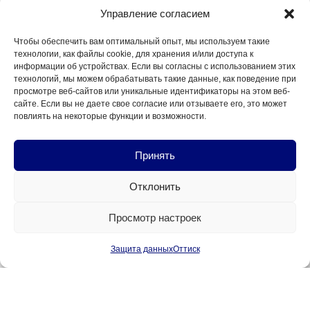
Управление согласием
0175 119 16 10
Чтобы обеспечить вам оптимальный опыт, мы используем такие
технологии, как файлы cookie, для хранения и/или доступа к
информации об устройствах. Если вы согласны с использованием этих
технологий, мы можем обрабатывать такие данные, как поведение при
Расположение
просмотре веб-сайтов или уникальные идентификаторы на этом веб-
сайте. Если вы не даете свое согласие или отзываете его, это может
повлиять на некоторые функции и возможности.
Rheinallee 8, 55118 Майнц
Принять
Отклонить
Часы работы
Просмотр настроек
Пн-Пт: 9:00 - 17:00
Защита данных
Оттиск
© 2026 Юридическая фирма Dill
Оттиск
Защита данных